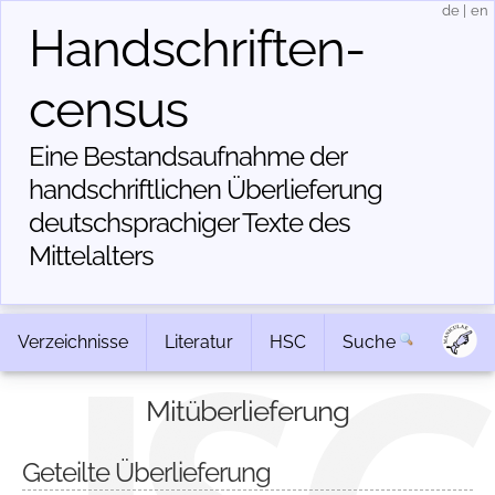
de
|
en
Handschriften­
census
Eine Bestandsaufnahme der
handschriftlichen Über­lieferung
deutschsprachiger Texte des
Mittelalters
Verzeichnisse
Literatur
HSC
Suche
Mitüberlieferung
Geteilte Überlieferung