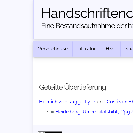
Handschriften­
Eine Bestandsaufnahme der han
Verzeichnisse
Literatur
HSC
Su
Geteilte Überlieferung
Heinrich von Rugge: Lyrik
und
Gösli von E
■
Heidelberg, Universitätsbibl., Cpg 