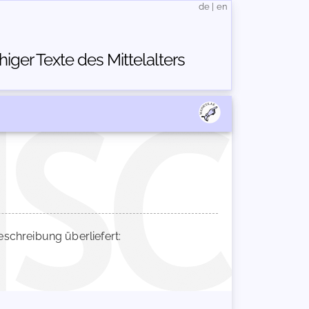
de
|
en
ger Texte des Mittelalters
chreibung überliefert: