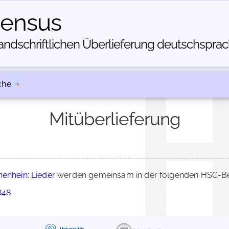
census
dschriftlichen Über­lieferung deutschsprachi
che
Mitüberlieferung
henhein: Lieder
werden gemeinsam in der folgenden HSC-Bes
848