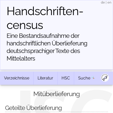
de
|
en
Handschriften­
census
Eine Bestandsaufnahme der
handschriftlichen Über­lieferung
deutschsprachiger Texte des
Mittelalters
Verzeichnisse
Literatur
HSC
Suche
Mitüberlieferung
Geteilte Überlieferung