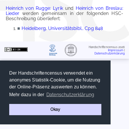
Heinrich von Rugge: Lyrik
und
Heinrich von Breslau:
Lieder
werden gemeinsam in der folgenden HSC-
Beschreibung überliefert:
■
Heidelberg, Universitätsbibl., Cpg 848
Handschriftencensus 2026
Impressum
|
Datenschutzerklärung
Der Handschriftencensus verwendet ein
anonymes Statistik-Cookie, um die Nutzung
der Online-Präsenz auswerten zu können.
Datenschutzerklärung
Mehr dazu in der
Okay