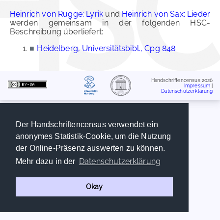
Heinrich von Rugge: Lyrik
und
Heinrich von Sax: Lieder
werden gemeinsam in der folgenden HSC-
Beschreibung überliefert:
■
Heidelberg, Universitätsbibl., Cpg 848
Handschriftencensus 2026
Impressum
|
Datenschutzerklärung
Der Handschriftencensus verwendet ein
anonymes Statistik-Cookie, um die Nutzung
der Online-Präsenz auswerten zu können.
Datenschutzerklärung
Mehr dazu in der
Okay