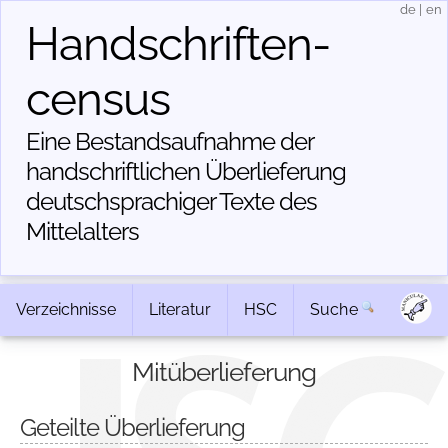
de
|
en
Handschriften­
census
Eine Bestandsaufnahme der
handschriftlichen Über­lieferung
deutschsprachiger Texte des
Mittelalters
Verzeichnisse
Literatur
HSC
Suche
Mitüberlieferung
Geteilte Überlieferung