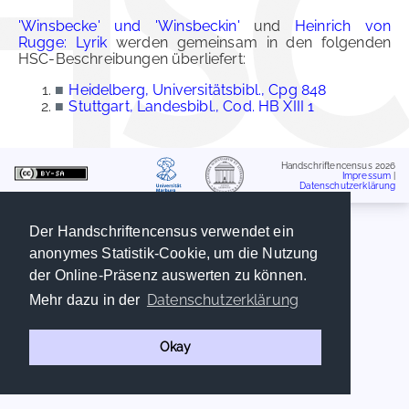
'Winsbecke' und 'Winsbeckin'
und
Heinrich von
Rugge: Lyrik
werden gemeinsam in den folgenden
HSC-Beschreibungen überliefert:
■
Heidelberg, Universitätsbibl., Cpg 848
■
Stuttgart, Landesbibl., Cod. HB XIII 1
Handschriftencensus 2026
Impressum
|
Datenschutzerklärung
Der Handschriftencensus verwendet ein
anonymes Statistik-Cookie, um die Nutzung
der Online-Präsenz auswerten zu können.
Datenschutzerklärung
Mehr dazu in der
Okay