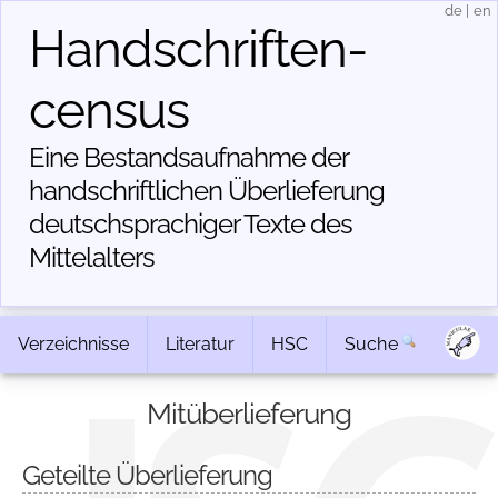
de
|
en
Handschriften­
census
Eine Bestandsaufnahme der
handschriftlichen Über­lieferung
deutschsprachiger Texte des
Mittelalters
Verzeichnisse
Literatur
HSC
Suche
Mitüberlieferung
Geteilte Überlieferung