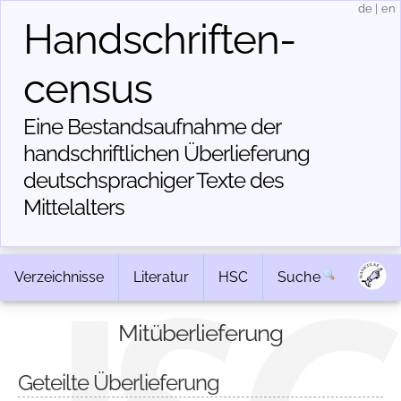
de
|
en
Handschriften­
census
Eine Bestandsaufnahme der
handschriftlichen Über­lieferung
deutschsprachiger Texte des
Mittelalters
Verzeichnisse
Literatur
HSC
Suche
Mitüberlieferung
Geteilte Überlieferung