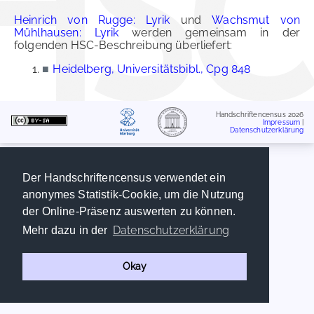
Heinrich von Rugge: Lyrik
und
Wachsmut von
Mühlhausen: Lyrik
werden gemeinsam in der
folgenden HSC-Beschreibung überliefert:
■
Heidelberg, Universitätsbibl., Cpg 848
Handschriftencensus 2026
Impressum
|
Datenschutzerklärung
Der Handschriftencensus verwendet ein
anonymes Statistik-Cookie, um die Nutzung
der Online-Präsenz auswerten zu können.
Datenschutzerklärung
Mehr dazu in der
Okay