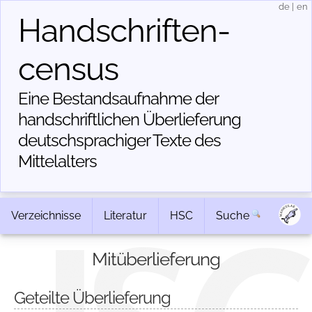
de
|
en
Handschriften­
census
Eine Bestandsaufnahme der
handschriftlichen Über­lieferung
deutschsprachiger Texte des
Mittelalters
Verzeichnisse
Literatur
HSC
Suche
Mitüberlieferung
Geteilte Überlieferung