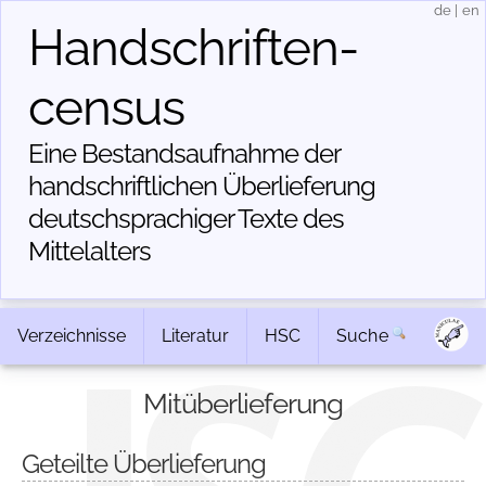
de
|
en
Handschriften­
census
Eine Bestandsaufnahme der
handschriftlichen Über­lieferung
deutschsprachiger Texte des
Mittelalters
Verzeichnisse
Literatur
HSC
Suche
Mitüberlieferung
Geteilte Überlieferung