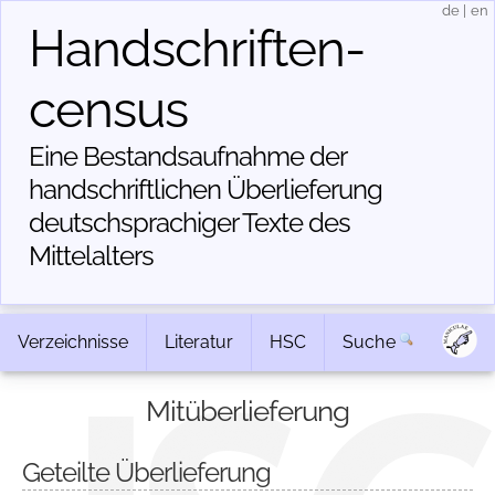
de
|
en
Handschriften­
census
Eine Bestandsaufnahme der
handschriftlichen Über­lieferung
deutschsprachiger Texte des
Mittelalters
Verzeichnisse
Literatur
HSC
Suche
Mitüberlieferung
Geteilte Überlieferung