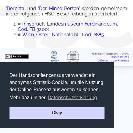
'Berchta'
und
'Der Minne Porten'
werden gemeinsam
in den folgenden HSC-Beschreibungen überliefert:
■
Innsbruck, Landesmuseum Ferdinandeum,
Cod. FB 32001
■
Wien, Österr. Nationalbibl., Cod. 2885
Handschriftencensus 2026
Impressum
|
Datenschutzerklärung
Der Handschriftencensus verwendet ein
anonymes Statistik-Cookie, um die Nutzung
der Online-Präsenz auswerten zu können.
Datenschutzerklärung
Mehr dazu in der
Okay