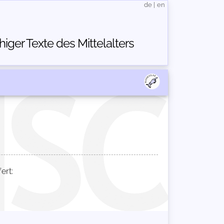
de
|
en
ger Texte des Mittelalters
ert: