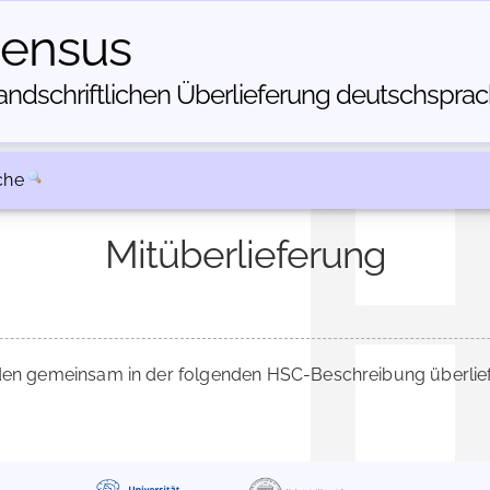
census
dschriftlichen Über­lieferung deutschsprachi
che
Mitüberlieferung
n gemeinsam in der folgenden HSC-Beschreibung überlief