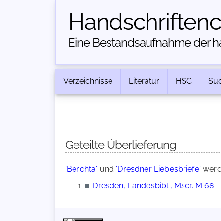
Handschriften­
Eine Bestandsaufnahme der han
Verzeichnisse
Literatur
HSC
Su
Geteilte Überlieferung
'Berchta'
und
'Dresdner Liebesbriefe'
werde
■
Dresden, Landesbibl., Mscr. M 68