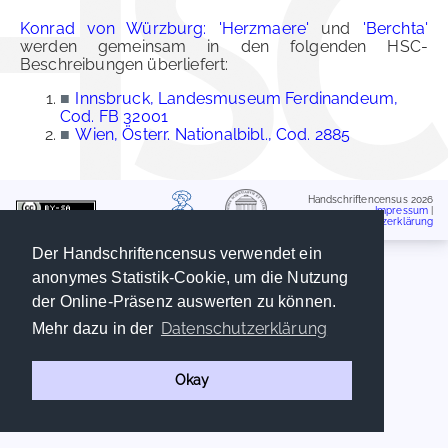
Konrad von Würzburg: 'Herzmaere'
und
'Berchta'
werden gemeinsam in den folgenden HSC-
Beschreibungen überliefert:
■
Innsbruck, Landesmuseum Ferdinandeum,
Cod. FB 32001
■
Wien, Österr. Nationalbibl., Cod. 2885
Handschriftencensus 2026
Impressum
|
Datenschutzerklärung
Der Handschriftencensus verwendet ein
anonymes Statistik-Cookie, um die Nutzung
der Online-Präsenz auswerten zu können.
Datenschutzerklärung
Mehr dazu in der
Okay