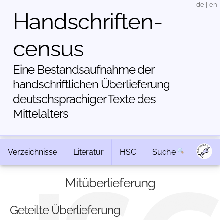
de
|
en
Handschriften­
census
Eine Bestandsaufnahme der
handschriftlichen Über­lieferung
deutschsprachiger Texte des
Mittelalters
Verzeichnisse
Literatur
HSC
Suche
Mitüberlieferung
Geteilte Überlieferung