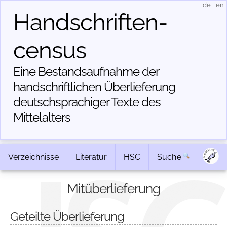
de
|
en
Handschriften­
census
Eine Bestandsaufnahme der
handschriftlichen Über­lieferung
deutschsprachiger Texte des
Mittelalters
Verzeichnisse
Literatur
HSC
Suche
Mitüberlieferung
Geteilte Überlieferung