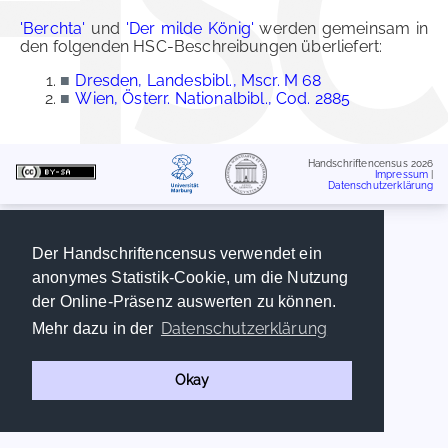
'Berchta'
und
'Der milde König'
werden gemeinsam in
den folgenden HSC-Beschreibungen überliefert:
■
Dresden, Landesbibl., Mscr. M 68
■
Wien, Österr. Nationalbibl., Cod. 2885
Handschriftencensus 2026
Impressum
|
Datenschutzerklärung
Der Handschriftencensus verwendet ein
anonymes Statistik-Cookie, um die Nutzung
der Online-Präsenz auswerten zu können.
Datenschutzerklärung
Mehr dazu in der
Okay