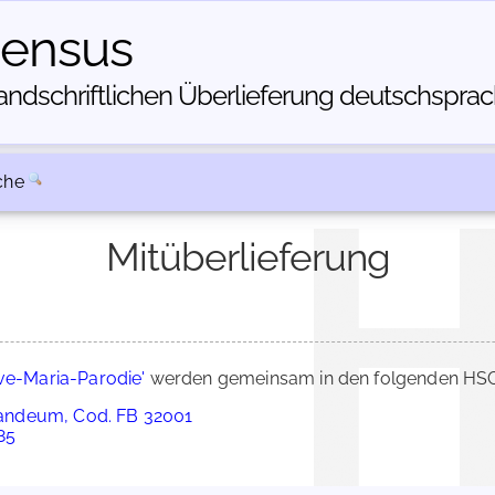
census
dschriftlichen Über­lieferung deutschsprachi
che
Mitüberlieferung
Ave-Maria-Parodie'
werden gemeinsam in den folgenden HSC-
andeum, Cod. FB 32001
85