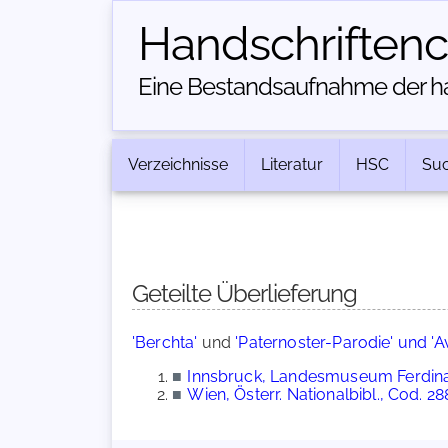
Handschriften­
Eine Bestandsaufnahme der han
Verzeichnisse
Literatur
HSC
Su
Geteilte Überlieferung
'Berchta'
und
'Paternoster-Parodie' und '
■
Innsbruck, Landesmuseum Ferdin
■
Wien, Österr. Nationalbibl., Cod. 28