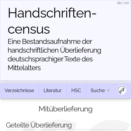
de
|
en
Handschriften­
census
Eine Bestandsaufnahme der
handschriftlichen Über­lieferung
deutschsprachiger Texte des
Mittelalters
Verzeichnisse
Literatur
HSC
Suche
Mitüberlieferung
Geteilte Überlieferung