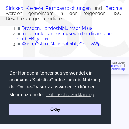
Stricker: Kleinere Reimpaardichtungen
und
'Berchta'
werden gemeinsam in den folgenden HSC-
Beschreibungen überliefert:
■
Dresden, Landesbibl., Mscr. M 68
■
Innsbruck, Landesmuseum Ferdinandeum,
Cod. FB 32001
■
Wien, Österr. Nationalbibl., Cod. 2885
Handschriftencensus 2026
Impressum
|
Datenschutzerklärung
Der Handschriftencensus verwendet ein
anonymes Statistik-Cookie, um die Nutzung
der Online-Präsenz auswerten zu können.
Datenschutzerklärung
Mehr dazu in der
Okay