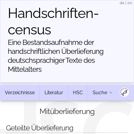
de
|
en
Handschriften­
census
Eine Bestandsaufnahme der
handschriftlichen Über­lieferung
deutschsprachiger Texte des
Mittelalters
Verzeichnisse
Literatur
HSC
Suche
Mitüberlieferung
Geteilte Überlieferung