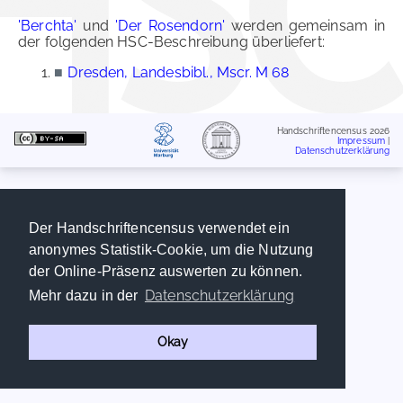
'Berchta'
und
'Der Rosendorn'
werden gemeinsam in
der folgenden HSC-Beschreibung überliefert:
■
Dresden, Landesbibl., Mscr. M 68
Handschriftencensus 2026
Impressum
|
Datenschutzerklärung
Der Handschriftencensus verwendet ein
anonymes Statistik-Cookie, um die Nutzung
der Online-Präsenz auswerten zu können.
Datenschutzerklärung
Mehr dazu in der
Okay