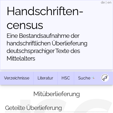
de
|
en
Handschriften­
census
Eine Bestandsaufnahme der
handschriftlichen Über­lieferung
deutschsprachiger Texte des
Mittelalters
Verzeichnisse
Literatur
HSC
Suche
Mitüberlieferung
Geteilte Überlieferung