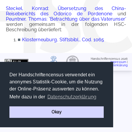
Steckel, Konrad: Übersetzung des China-
Reiseberichts des Odorico de Pordenone
und
Peuntner, Thomas: 'Betrachtung über das Vaterunser'
werden gemeinsam in der folgenden HSC-
Beschreibung überliefert:
■
Klosterneuburg, Stiftsbibl., Cod. 1065
Handschriftencensus 2026
Impressum
|
Datenschutzerklärung
Der Handschriftencensus verwendet ein
anonymes Statistik-Cookie, um die Nutzung
der Online-Präsenz auswerten zu können.
Datenschutzerklärung
Mehr dazu in der
Okay