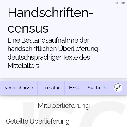
de
|
en
Handschriften­
census
Eine Bestandsaufnahme der
handschriftlichen Über­lieferung
deutschsprachiger Texte des
Mittelalters
Verzeichnisse
Literatur
HSC
Suche
Mitüberlieferung
Geteilte Überlieferung