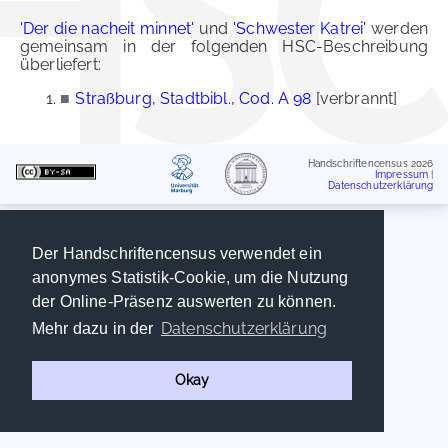
'Der die nacheit minnet'
und
'Schwester Katrei'
werden
gemeinsam in der folgenden HSC-Beschreibung
überliefert:
■
Straßburg, Stadtbibl., Cod. A 98
[verbrannt]
Handschriftencensus 2026
Impressum
|
Datenschutzerklärung
Der Handschriftencensus verwendet ein
anonymes Statistik-Cookie, um die Nutzung
der Online-Präsenz auswerten zu können.
Datenschutzerklärung
Mehr dazu in der
Okay