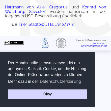
Hartmann von Aue: 'Gregorius'
und
Konrad von
Würzburg: 'Silvester'
werden gemeinsam in der
folgenden HSC-Beschreibung überliefert:
■
Trier, Stadtbibl., Hs. 1990/17 8°
Handschriftencensus 2026
Impressum
|
Datenschutzerklärung
Der Handschriftencensus verwendet ein
anonymes Statistik-Cookie, um die Nutzung
der Online-Präsenz auswerten zu können.
Datenschutzerklärung
Mehr dazu in der
Okay