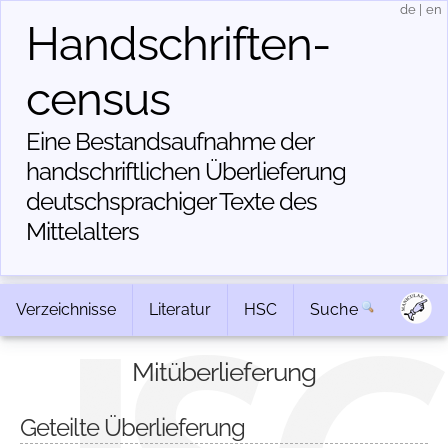
de
|
en
Handschriften­
census
Eine Bestandsaufnahme der
handschriftlichen Über­lieferung
deutschsprachiger Texte des
Mittelalters
Verzeichnisse
Literatur
HSC
Suche
Mitüberlieferung
Geteilte Überlieferung