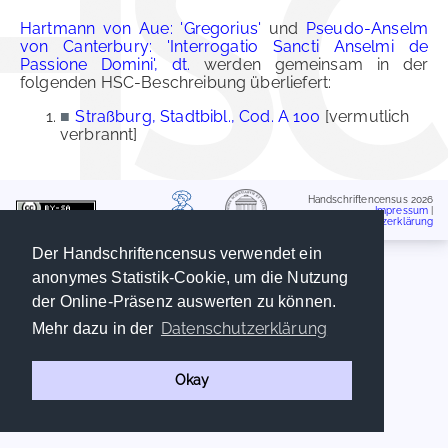
Hartmann von Aue: 'Gregorius'
und
Pseudo-Anselm
von Canterbury: 'Interrogatio Sancti Anselmi de
Passione Domini', dt.
werden gemeinsam in der
folgenden HSC-Beschreibung überliefert:
■
Straßburg, Stadtbibl., Cod. A 100
[vermutlich
verbrannt]
Handschriftencensus 2026
Impressum
|
Datenschutzerklärung
Der Handschriftencensus verwendet ein
anonymes Statistik-Cookie, um die Nutzung
der Online-Präsenz auswerten zu können.
Datenschutzerklärung
Mehr dazu in der
Okay