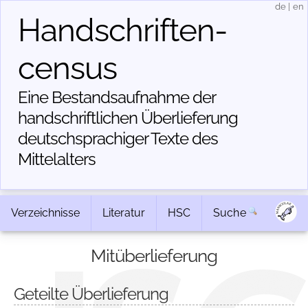
de
|
en
Handschriften­
census
Eine Bestandsaufnahme der
handschriftlichen Über­lieferung
deutschsprachiger Texte des
Mittelalters
Verzeichnisse
Literatur
HSC
Suche
Mitüberlieferung
Geteilte Überlieferung