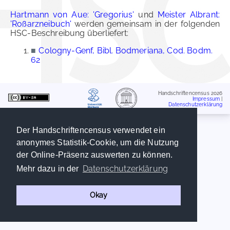
Hartmann von Aue: 'Gregorius'
und
Meister Albrant:
'Roßarzneibuch'
werden gemeinsam in der folgenden
HSC-Beschreibung überliefert:
■
Cologny-Genf, Bibl. Bodmeriana, Cod. Bodm.
62
Handschriftencensus 2026
Impressum
|
Datenschutzerklärung
Der Handschriftencensus verwendet ein
anonymes Statistik-Cookie, um die Nutzung
der Online-Präsenz auswerten zu können.
Datenschutzerklärung
Mehr dazu in der
Okay