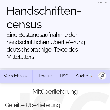
de
|
en
Handschriften­
census
Eine Bestandsaufnahme der
handschriftlichen Über­lieferung
deutschsprachiger Texte des
Mittelalters
Verzeichnisse
Literatur
HSC
Suche
Mitüberlieferung
Geteilte Überlieferung