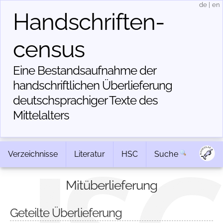
de
|
en
Handschriften­
census
Eine Bestandsaufnahme der
handschriftlichen Über­lieferung
deutschsprachiger Texte des
Mittelalters
Verzeichnisse
Literatur
HSC
Suche
Mitüberlieferung
Geteilte Überlieferung