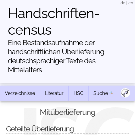
de
|
en
Handschriften­
census
Eine Bestandsaufnahme der
handschriftlichen Über­lieferung
deutschsprachiger Texte des
Mittelalters
Verzeichnisse
Literatur
HSC
Suche
Mitüberlieferung
Geteilte Überlieferung