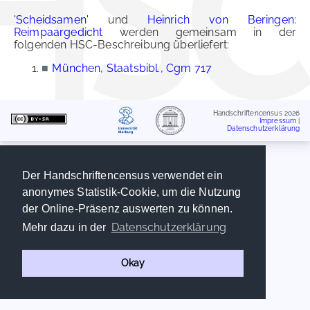
'Scheidsamen'
und
Heinrich von Beringen:
Reimpaargedicht
werden gemeinsam in der
folgenden HSC-Beschreibung überliefert:
■
München, Staatsbibl., Cgm 717
Handschriftencensus 2026
Impressum
|
Datenschutzerklärung
Der Handschriftencensus verwendet ein
anonymes Statistik-Cookie, um die Nutzung
der Online-Präsenz auswerten zu können.
Datenschutzerklärung
Mehr dazu in der
Okay