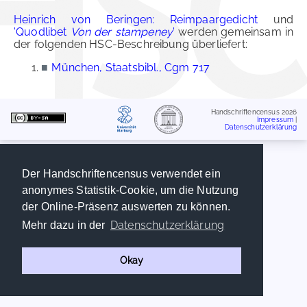
Heinrich von Beringen: Reimpaargedicht
und
'Quodlibet
Von der stampeney
'
werden gemeinsam in
der folgenden HSC-Beschreibung überliefert:
■
München, Staatsbibl., Cgm 717
Handschriftencensus 2026
Impressum
|
Datenschutzerklärung
Der Handschriftencensus verwendet ein
anonymes Statistik-Cookie, um die Nutzung
der Online-Präsenz auswerten zu können.
Datenschutzerklärung
Mehr dazu in der
Okay