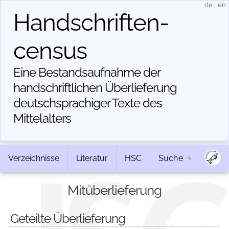
de
|
en
Handschriften­
census
Eine Bestandsaufnahme der
handschriftlichen Über­lieferung
deutschsprachiger Texte des
Mittelalters
Verzeichnisse
Literatur
HSC
Suche
Mitüberlieferung
Geteilte Überlieferung