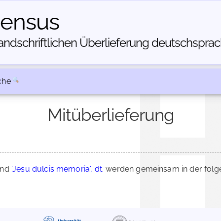
census
dschriftlichen Über­lieferung deutschsprachi
che
Mitüberlieferung
nd
'Jesu dulcis memoria', dt.
werden gemeinsam in der folge