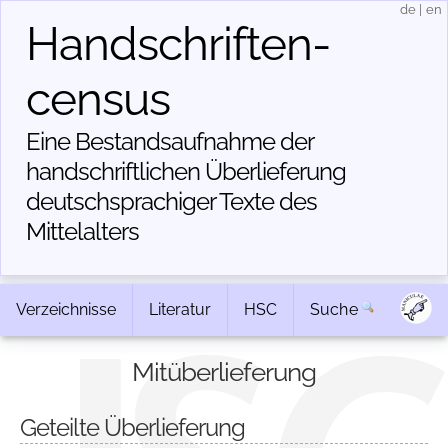
de
|
en
Handschriften­
census
Eine Bestandsaufnahme der
handschriftlichen Über­lieferung
deutschsprachiger Texte des
Mittelalters
Verzeichnisse
Literatur
HSC
Suche
Mitüberlieferung
Geteilte Überlieferung