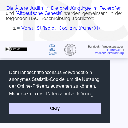
'Die Ältere Judith' / 'Die drei Jünglinge im Feuerofen'
und
'Altdeutsche Genesis'
werden gemeinsam in der
folgenden HSC-Beschreibung überliefert:
■
Vorau, Stiftsbibl., Cod. 276 (früher XI)
Handschriftencensus 2026
Impressum
|
Datenschutzerklärung
Der Handschriftencensus verwendet ein
anonymes Statistik-Cookie, um die Nutzung
der Online-Präsenz auswerten zu können.
Datenschutzerklärung
Mehr dazu in der
Okay