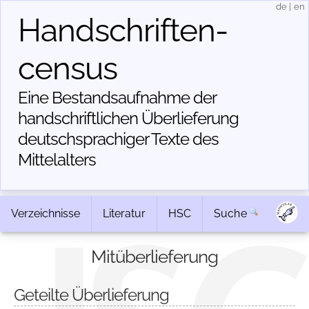
de
|
en
Handschriften­
census
Eine Bestandsaufnahme der
handschriftlichen Über­lieferung
deutschsprachiger Texte des
Mittelalters
Verzeichnisse
Literatur
HSC
Suche
Mitüberlieferung
Geteilte Überlieferung