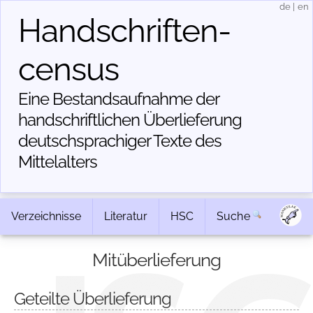
de
|
en
Handschriften­
census
Eine Bestandsaufnahme der
handschriftlichen Über­lieferung
deutschsprachiger Texte des
Mittelalters
Verzeichnisse
Literatur
HSC
Suche
Mitüberlieferung
Geteilte Überlieferung