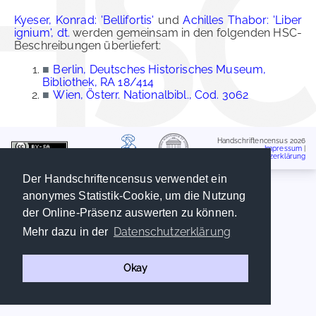
Kyeser, Konrad: 'Bellifortis'
und
Achilles Thabor: 'Liber
ignium', dt.
werden gemeinsam in den folgenden HSC-
Beschreibungen überliefert:
■
Berlin, Deutsches Historisches Museum,
Bibliothek, RA 18/414
■
Wien, Österr. Nationalbibl., Cod. 3062
Handschriftencensus 2026
Impressum
|
Datenschutzerklärung
Der Handschriftencensus verwendet ein
anonymes Statistik-Cookie, um die Nutzung
der Online-Präsenz auswerten zu können.
Datenschutzerklärung
Mehr dazu in der
Okay