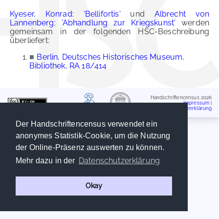
Kyeser, Konrad: 'Bellifortis'
und
Albrecht von
Lannenberg: 'Abhandlung zur Kriegskunst'
werden
gemeinsam in der folgenden HSC-Beschreibung
überliefert:
■
Berlin, Deutsches Historisches Museum,
Bibliothek, RA 18/414
Handschriftencensus 2026
Impressum
|
Datenschutzerklärung
Der Handschriftencensus verwendet ein
anonymes Statistik-Cookie, um die Nutzung
der Online-Präsenz auswerten zu können.
Datenschutzerklärung
Mehr dazu in der
Okay