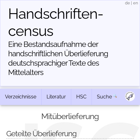
de
|
en
Handschriften­
census
Eine Bestandsaufnahme der
handschriftlichen Über­lieferung
deutschsprachiger Texte des
Mittelalters
Verzeichnisse
Literatur
HSC
Suche
Mitüberlieferung
Geteilte Überlieferung