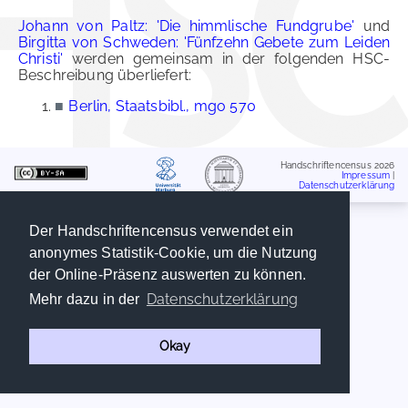
Johann von Paltz: 'Die himmlische Fundgrube'
und
Birgitta von Schweden: 'Fünfzehn Gebete zum Leiden
Christi'
werden gemeinsam in der folgenden HSC-
Beschreibung überliefert:
■
Berlin, Staatsbibl., mgo 570
Handschriftencensus 2026
Impressum
|
Datenschutzerklärung
Der Handschriftencensus verwendet ein
anonymes Statistik-Cookie, um die Nutzung
der Online-Präsenz auswerten zu können.
Datenschutzerklärung
Mehr dazu in der
Okay