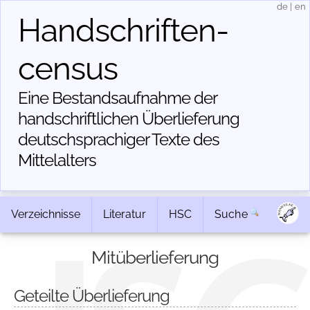
de
|
en
Handschriften­
census
Eine Bestandsaufnahme der
handschriftlichen Über­lieferung
deutschsprachiger Texte des
Mittelalters
Verzeichnisse
Literatur
HSC
Suche
Mitüberlieferung
Geteilte Überlieferung