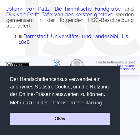
Johann von Paltz: 'Die himmlische Fundgrube'
und
Dirk van Delft: 'Tafel van den kersten ghelove'
werden
gemeinsam in der folgenden HSC-Beschreibung
überliefert:
■
Darmstadt, Universitäts- und Landesbibl., Hs.
1848
Handschriftencensus 2026
Impressum
|
Datenschutzerklärung
Der Handschriftencensus verwendet ein
anonymes Statistik-Cookie, um die Nutzung
der Online-Präsenz auswerten zu können.
Datenschutzerklärung
Mehr dazu in der
Okay