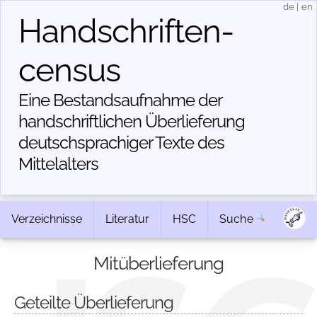
de
|
en
Handschriften­
census
Eine Bestandsaufnahme der
handschriftlichen Über­lieferung
deutschsprachiger Texte des
Mittelalters
Verzeichnisse
Literatur
HSC
Suche
Mitüberlieferung
Geteilte Überlieferung