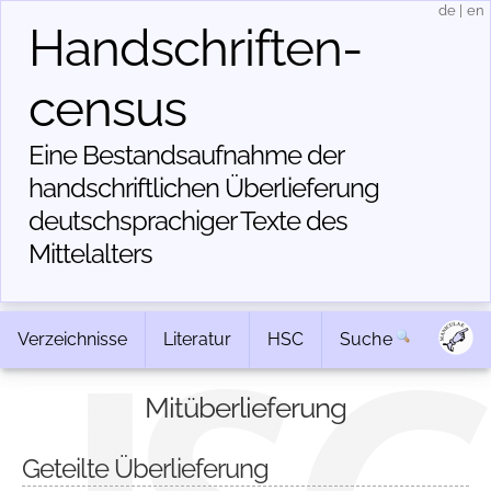
de
|
en
Handschriften­
census
Eine Bestandsaufnahme der
handschriftlichen Über­lieferung
deutschsprachiger Texte des
Mittelalters
Verzeichnisse
Literatur
HSC
Suche
Mitüberlieferung
Geteilte Überlieferung