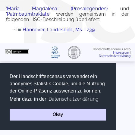
'Maria Magdalena' (Prosalegenden)
und
'Palmbaumtraktate'
werden gemeinsam in der
folgenden HSC-Beschreibung überliefert:
■
Hannover, Landesbibl., Ms. I 239
Handschriftencensus 2026
Impressum
|
Datenschutzerklärung
Der Handschriftencensus verwendet ein
anonymes Statistik-Cookie, um die Nutzung
der Online-Präsenz auswerten zu können.
Datenschutzerklärung
Mehr dazu in der
Okay