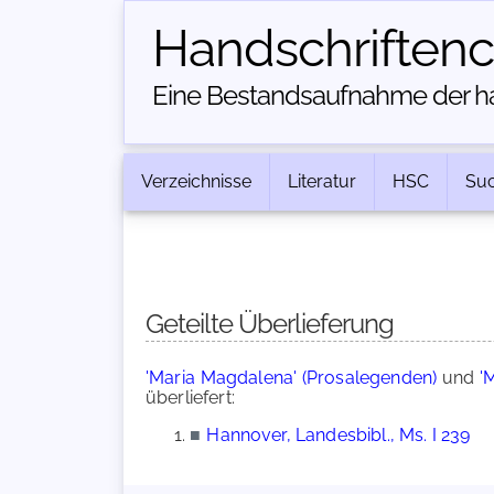
Handschriften­
Eine Bestandsaufnahme der han
Verzeichnisse
Literatur
HSC
Su
Geteilte Überlieferung
'Maria Magdalena' (Prosalegenden)
und
'
überliefert:
■
Hannover, Landesbibl., Ms. I 239