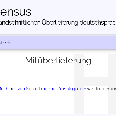
census
dschriftlichen Über­lieferung deutschsprachi
che
Mitüberlieferung
Mechthild von Schottland' (nd. Prosalegende)
werden gemein