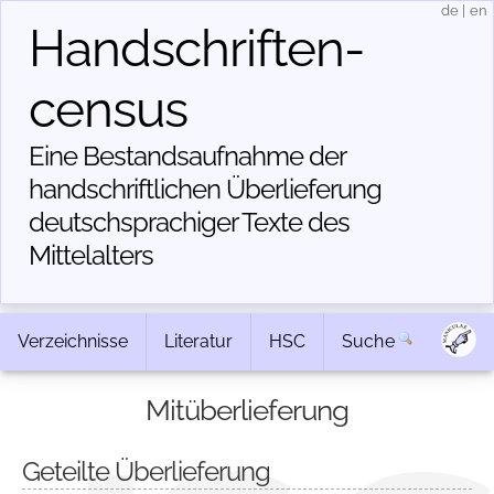
de
|
en
Handschriften­
census
Eine Bestandsaufnahme der
handschriftlichen Über­lieferung
deutschsprachiger Texte des
Mittelalters
Verzeichnisse
Literatur
HSC
Suche
Mitüberlieferung
Geteilte Überlieferung