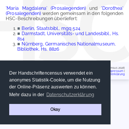
'Maria Magdalena' (Prosalegenden)
und
'Dorothea'
(Prosalegenden)
werden gemeinsam in den folgenden
HSC-Beschreibungen überliefert:
■
Berlin, Staatsbibl., mgq 524
■
Darmstadt, Universitäts- und Landesbibl., Hs.
814
■
Nürnberg, Germanisches Nationalmuseum,
Bibliothek, Hs. 8826
Handschriftencensus 2026
Impressum
|
Der Handschriftencensus verwendet ein
Datenschutzerklärung
anonymes Statistik-Cookie, um die Nutzung
der Online-Präsenz auswerten zu können.
Datenschutzerklärung
Mehr dazu in der
Okay