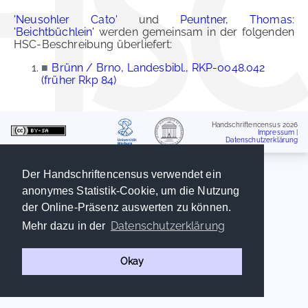
'Neusohler Cato'
und
Peuntner, Thomas:
'Beichtbüchlein'
werden gemeinsam in der folgenden
HSC-Beschreibung überliefert:
■
Brünn / Brno, Landesbibl., RKP-0048.042
(früher Rkp 84)
Handschriftencensus 2026
Impressum
|
Datenschutzerklärung
Der Handschriftencensus verwendet ein
anonymes Statistik-Cookie, um die Nutzung
der Online-Präsenz auswerten zu können.
Datenschutzerklärung
Mehr dazu in der
Okay