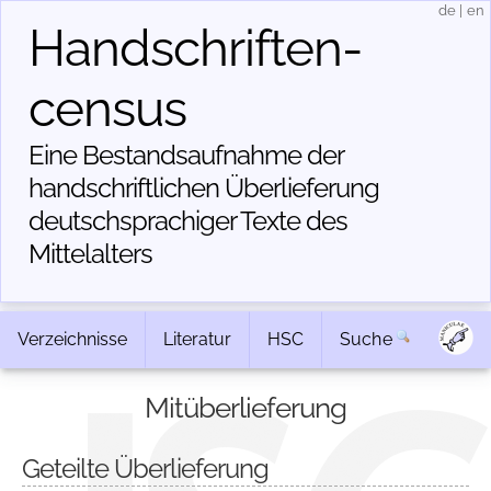
de
|
en
Handschriften­
census
Eine Bestandsaufnahme der
handschriftlichen Über­lieferung
deutschsprachiger Texte des
Mittelalters
Verzeichnisse
Literatur
HSC
Suche
Mitüberlieferung
Geteilte Überlieferung