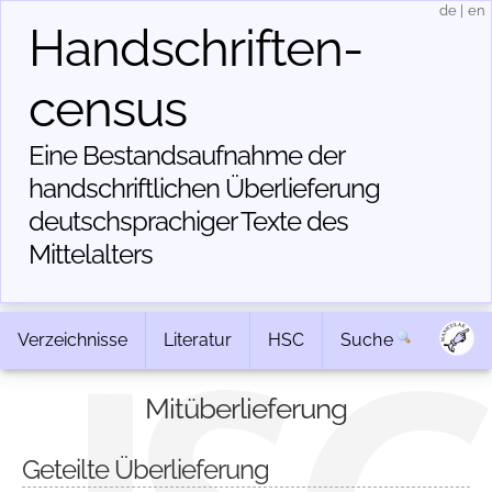
de
|
en
Handschriften­
census
Eine Bestandsaufnahme der
handschriftlichen Über­lieferung
deutschsprachiger Texte des
Mittelalters
Verzeichnisse
Literatur
HSC
Suche
Mitüberlieferung
Geteilte Überlieferung