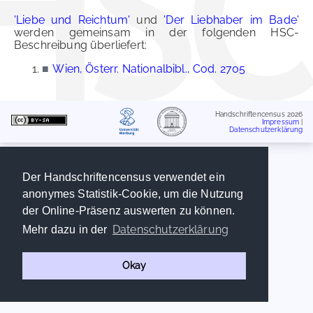
'Liebe und Reichtum'
und
'Der Liebhaber im Bade'
werden gemeinsam in der folgenden HSC-
Beschreibung überliefert:
■
Wien, Österr. Nationalbibl., Cod. 2705
Handschriftencensus 2026
Impressum
|
Datenschutzerklärung
Der Handschriftencensus verwendet ein
anonymes Statistik-Cookie, um die Nutzung
der Online-Präsenz auswerten zu können.
Datenschutzerklärung
Mehr dazu in der
Okay