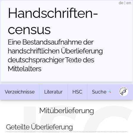
de
|
en
Handschriften­
census
Eine Bestandsaufnahme der
handschriftlichen Über­lieferung
deutschsprachiger Texte des
Mittelalters
Verzeichnisse
Literatur
HSC
Suche
Mitüberlieferung
Geteilte Überlieferung