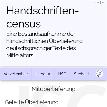
de
|
en
Handschriften­
census
Eine Bestandsaufnahme der
handschriftlichen Über­lieferung
deutschsprachiger Texte des
Mittelalters
Verzeichnisse
Literatur
HSC
Suche
Mitüberlieferung
Geteilte Überlieferung