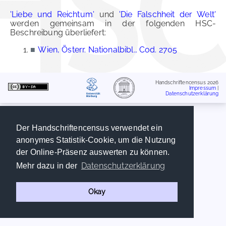
'Liebe und Reichtum'
und
'Die Falschheit der Welt'
werden gemeinsam in der folgenden HSC-
Beschreibung überliefert:
■
Wien, Österr. Nationalbibl., Cod. 2705
Handschriftencensus 2026
Impressum
|
Datenschutzerklärung
Der Handschriftencensus verwendet ein
anonymes Statistik-Cookie, um die Nutzung
der Online-Präsenz auswerten zu können.
Datenschutzerklärung
Mehr dazu in der
Okay