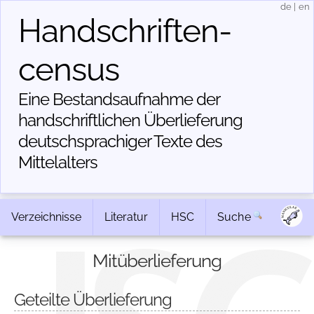
de
|
en
Handschriften­
census
Eine Bestandsaufnahme der
handschriftlichen Über­lieferung
deutschsprachiger Texte des
Mittelalters
Verzeichnisse
Literatur
HSC
Suche
Mitüberlieferung
Geteilte Überlieferung