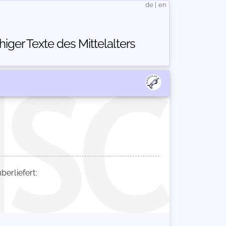
de
|
en
ger Texte des Mittelalters
erliefert: