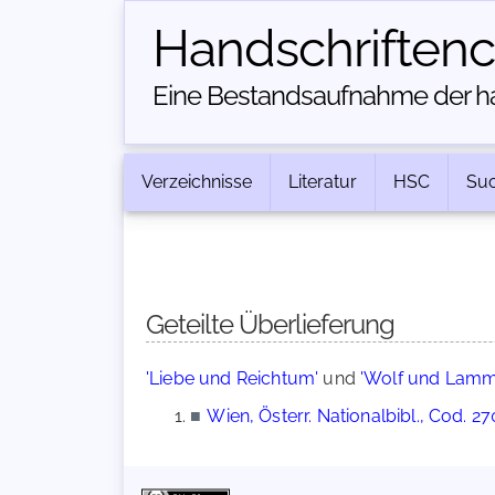
Handschriften­
Eine Bestandsaufnahme der han
Verzeichnisse
Literatur
HSC
Su
Geteilte Überlieferung
'Liebe und Reichtum'
und
'Wolf und Lamm
■
Wien, Österr. Nationalbibl., Cod. 2