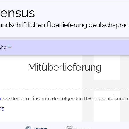
census
dschriftlichen Über­lieferung deutschsprachi
che
Mitüberlieferung
'
werden gemeinsam in der folgenden HSC-Beschreibung üb
705