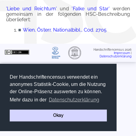
'Liebe und Reichtum'
und
'Falke und Star'
werden
gemeinsam in der folgenden HSC-Beschreibung
überliefert:
■
Wien, Österr. Nationalbibl., Cod. 2705
Handschriftencensus 2026
Impressum
|
Datenschutzerklärung
Der Handschriftencensus verwendet ein
anonymes Statistik-Cookie, um die Nutzung
der Online-Präsenz auswerten zu können.
Datenschutzerklärung
Mehr dazu in der
Okay