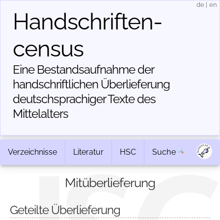
de
|
en
Handschriften­
census
Eine Bestandsaufnahme der
handschriftlichen Über­lieferung
deutschsprachiger Texte des
Mittelalters
Verzeichnisse
Literatur
HSC
Suche
Mitüberlieferung
Geteilte Überlieferung