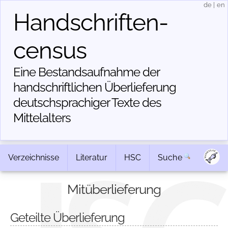
de
|
en
Handschriften­
census
Eine Bestandsaufnahme der
handschriftlichen Über­lieferung
deutschsprachiger Texte des
Mittelalters
Verzeichnisse
Literatur
HSC
Suche
Mitüberlieferung
Geteilte Überlieferung