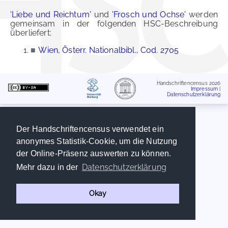
'Liebe und Reichtum'
und
'Frosch und Ochse'
werden
gemeinsam in der folgenden HSC-Beschreibung
überliefert:
■
Wien, Österr. Nationalbibl., Cod. 2705
Handschriftencensus 2026
Impressum
|
Datenschutzerklärung
Der Handschriftencensus verwendet ein
anonymes Statistik-Cookie, um die Nutzung
der Online-Präsenz auswerten zu können.
Datenschutzerklärung
Mehr dazu in der
Okay