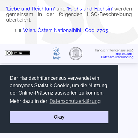
'Liebe und Reichtum'
und
'Fuchs und Füchsin'
werden
gemeinsam in der folgenden HSC-Beschreibung
überliefert:
■
Wien, Österr. Nationalbibl., Cod. 2705
Handschriftencensus 2026
Impressum
|
Datenschutzerklärung
Der Handschriftencensus verwendet ein
anonymes Statistik-Cookie, um die Nutzung
der Online-Präsenz auswerten zu können.
Datenschutzerklärung
Mehr dazu in der
Okay