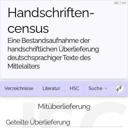
de
|
en
Handschriften­
census
Eine Bestandsaufnahme der
handschriftlichen Über­lieferung
deutschsprachiger Texte des
Mittelalters
Verzeichnisse
Literatur
HSC
Suche
Mitüberlieferung
Geteilte Überlieferung