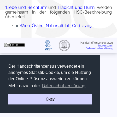
'Liebe und Reichtum'
und
'Habicht und Huhn'
werden
gemeinsam in der folgenden HSC-Beschreibung
überliefert:
■
Wien, Österr. Nationalbibl., Cod. 2705
Handschriftencensus 2026
Impressum
|
Datenschutzerklärung
Der Handschriftencensus verwendet ein
anonymes Statistik-Cookie, um die Nutzung
der Online-Präsenz auswerten zu können.
Datenschutzerklärung
Mehr dazu in der
Okay