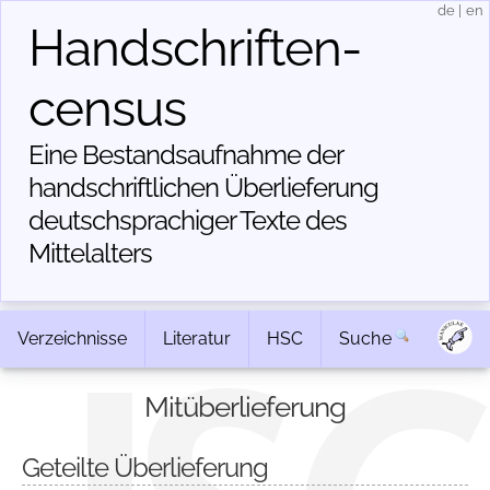
de
|
en
Handschriften­
census
Eine Bestandsaufnahme der
handschriftlichen Über­lieferung
deutschsprachiger Texte des
Mittelalters
Verzeichnisse
Literatur
HSC
Suche
Mitüberlieferung
Geteilte Überlieferung