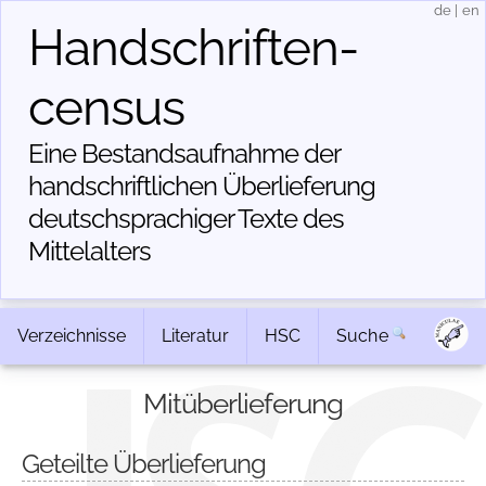
de
|
en
Handschriften­
census
Eine Bestandsaufnahme der
handschriftlichen Über­lieferung
deutschsprachiger Texte des
Mittelalters
Verzeichnisse
Literatur
HSC
Suche
Mitüberlieferung
Geteilte Überlieferung