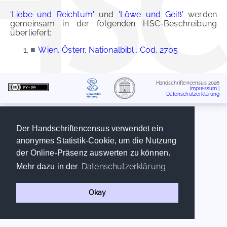
'Liebe und Reichtum'
und
'Löwe und Geiß'
werden
gemeinsam in der folgenden HSC-Beschreibung
überliefert:
■
Wien, Österr. Nationalbibl., Cod. 2705
Handschriftencensus 2026
Impressum
|
Datenschutzerklärung
Der Handschriftencensus verwendet ein
anonymes Statistik-Cookie, um die Nutzung
der Online-Präsenz auswerten zu können.
Datenschutzerklärung
Mehr dazu in der
Okay