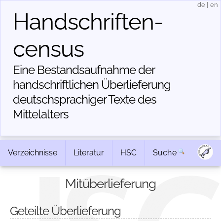
de
|
en
Handschriften­
census
Eine Bestandsaufnahme der
handschriftlichen Über­lieferung
deutschsprachiger Texte des
Mittelalters
Verzeichnisse
Literatur
HSC
Suche
Mitüberlieferung
Geteilte Überlieferung