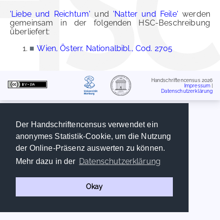
'Liebe und Reichtum'
und
'Natter und Feile'
werden
gemeinsam in der folgenden HSC-Beschreibung
überliefert:
■
Wien, Österr. Nationalbibl., Cod. 2705
Handschriftencensus 2026
Impressum
|
Datenschutzerklärung
Der Handschriftencensus verwendet ein
anonymes Statistik-Cookie, um die Nutzung
der Online-Präsenz auswerten zu können.
Datenschutzerklärung
Mehr dazu in der
Okay