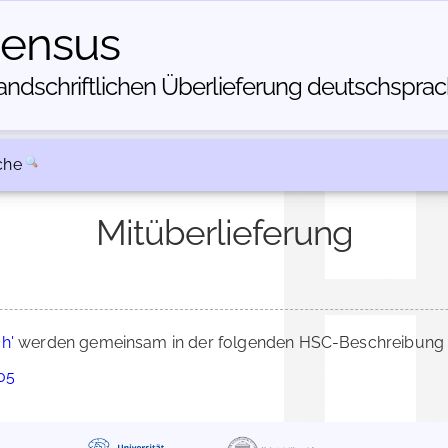
census
dschriftlichen Über­lieferung deutschsprachi
che
Mitüberlieferung
h'
werden gemeinsam in der folgenden HSC-Beschreibung üb
705