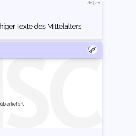
de
|
en
ger Texte des Mittelalters
erliefert: