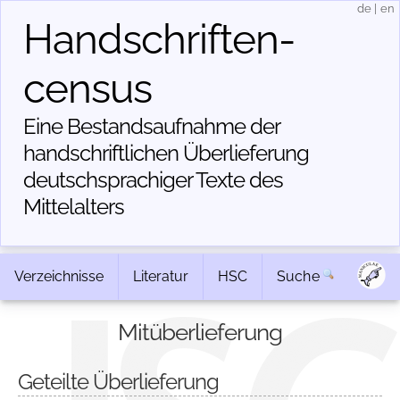
de
|
en
Handschriften­
census
Eine Bestandsaufnahme der
handschriftlichen Über­lieferung
deutschsprachiger Texte des
Mittelalters
Verzeichnisse
Literatur
HSC
Suche
Mitüberlieferung
Geteilte Überlieferung