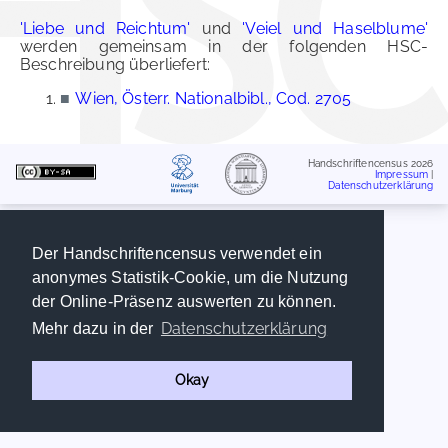
'Liebe und Reichtum'
und
'Veiel und Haselblume'
werden gemeinsam in der folgenden HSC-
Beschreibung überliefert:
■
Wien, Österr. Nationalbibl., Cod. 2705
Handschriftencensus 2026
Impressum
|
Datenschutzerklärung
Der Handschriftencensus verwendet ein
anonymes Statistik-Cookie, um die Nutzung
der Online-Präsenz auswerten zu können.
Datenschutzerklärung
Mehr dazu in der
Okay