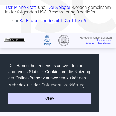
'Der Minne Kraft'
und
'Der Spiegel'
werden gemeinsam
in der folgenden HSC-Beschreibung überliefert:
■
Karlsruhe, Landesbibl., Cod. K 408
Handschriftencensus 2026
Impressum
|
Datenschutzerklärung
Der Handschriftencensus verwendet ein
anonymes Statistik-Cookie, um die Nutzung
der Online-Präsenz auswerten zu können.
Datenschutzerklärung
Mehr dazu in der
Okay