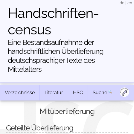
de
|
en
Handschriften­
census
Eine Bestandsaufnahme der
handschriftlichen Über­lieferung
deutschsprachiger Texte des
Mittelalters
Verzeichnisse
Literatur
HSC
Suche
Mitüberlieferung
Geteilte Überlieferung