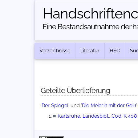
Handschriften­
Eine Bestandsaufnahme der han
Verzeichnisse
Literatur
HSC
Su
Geteilte Überlieferung
'Der Spiegel'
und
'Die Meierin mit der Geiß'
■
Karlsruhe, Landesbibl., Cod. K 408