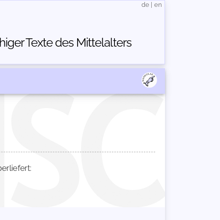
de
|
en
ger Texte des Mittelalters
liefert: