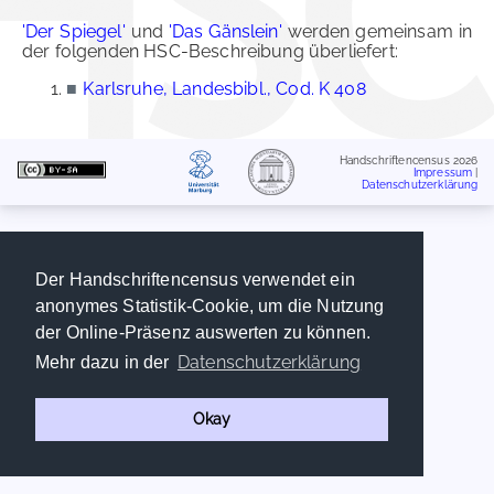
'Der Spiegel'
und
'Das Gänslein'
werden gemeinsam in
der folgenden HSC-Beschreibung überliefert:
■
Karlsruhe, Landesbibl., Cod. K 408
Handschriftencensus 2026
Impressum
|
Datenschutzerklärung
Der Handschriftencensus verwendet ein
anonymes Statistik-Cookie, um die Nutzung
der Online-Präsenz auswerten zu können.
Datenschutzerklärung
Mehr dazu in der
Okay