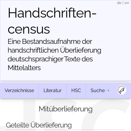
de
|
en
Handschriften­
census
Eine Bestandsaufnahme der
handschriftlichen Über­lieferung
deutschsprachiger Texte des
Mittelalters
Verzeichnisse
Literatur
HSC
Suche
Mitüberlieferung
Geteilte Überlieferung